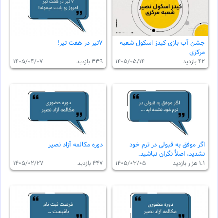
جشن آب بازی کیدز اسکول شعبه
٧تير در هفت تير!
مرکزی
42 بازدید
1405/05/14
339 بازدید
1405/04/07
اگر موفق به قبولی در ترم خود
دوره مكالمه آزاد نصير
نشدید، اصلاً نگران نباشید.
1.1 هزار بازدید
1405/03/05
447 بازدید
1405/02/27