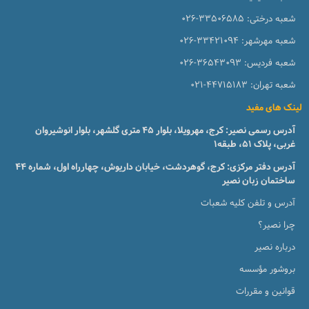
شعبه درختی:
026-33506585
شعبه مهرشهر:
026-33421094
شعبه فردیس:
026-36543093
شعبه تهران:
021-44715183
لینک های مفید
آدرس رسمی نصیر: کرج، مهرویلا، بلوار 45 متری گلشهر، بلوار انوشیروان
غربی، پلاک 51، طبقه1
آدرس دفتر مرکزی: کرج، گوهردشت، خیابان داریوش، چهارراه اول، شماره ۴۴
ساختمان زبان نصیر
آدرس و تلفن کلیه شعبات
چرا نصیر؟
درباره نصیر
بروشور مؤسسه
قوانین و مقررات