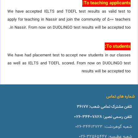
To teaching applicants:
We have accepted IELTS and TOEFL test results as valid test to
apply for teaching in Nassir and join the community of 500 teachers
in Nassir. From now on DUOLINGO test results will be accepted too.
To students:
We have had placement test to accept new students in our classes
as well as IELTS and TOEFL scored. From now on DUOLINGO test
results will be accepted too
شماره های تماس
تلفن مشترک تمامی شعب:
36177
تلفن رسمی نصیر:
026-34407828
شعبه گوهردشت:
026-34413723
شعبه عظیمیه:
026-32565447