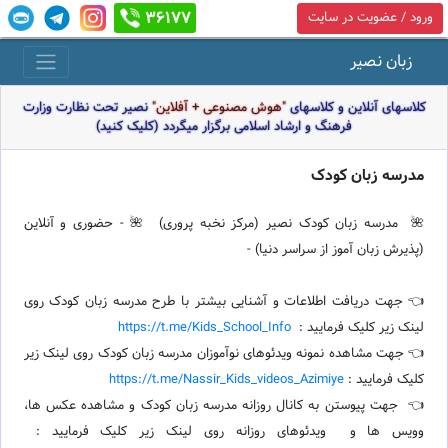
36177
ورود / عضویت در سایت
زبان نصیر
کلاسهای آنلاین و کلاسهای
"هوش مصنوعی + آفلاین"
نصیر تحت نظارت وزارت
فرهنگ و ارشاد اسلامی برگزار میگردد (کلیک کنید)
مدرسه زبان کودک
🌺 مدرسه زبان کودک نصیر (مرکز نخبه پروری) 🌺 - حضوری و آنلاین
(پذیرش زبان آموز از سراسر دنیا) -
👈 جهت دریافت اطلاعات و آشنایی بیشتر با طرح مدرسه زبان کودک روی
لینک زیر کلیک فرمایید :
https://t.me/Kids_School_Info
👈 جهت مشاهده نمونه ویدئوهای نوآموزان مدرسه زبان کودک روی لینک زیر
کلیک فرمایید :
https://t.me/Nassir_Kids_videos_Azimiye
👈 جهت پیوستن به کانال روزانه مدرسه زبان کودک و مشاهده عکس ها،
وویس ها و ویدئوهای روزانه روی لینک زیر کلیک فرمایید :