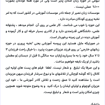
نبوغی در حوزه زبان امکان پذیر است ولی در مورد همه کودکان بصورت
۱۰۰% عملی نیست .
موسسات زبان نصیر از جمله نادر موسسات آموزشی در کشور است که به امر
نخبه پروری کودکان مبادرت دارد .
این حوزه را خوب می شناسد، کار علمی بر روی آن انجام میدهد ، پشتوانه
علمی، دانشگاهی قدرتمندی دارد و از کادری بسیار حرفه ای و کار آزموده و
آموزش دیده در این زمینه برخوردار است.
در صورتیکه مایل هستید این پروسه آموزشی یعنی "نخبه پروری در حوزه
زبانهای خارجی" بر روی فرزند عزیزتان صورت پذیرد ، با خیال راحت فرزندان ۳
تا ۷ سال خود را به ما بسپارید(پایان سه سالگی تا قبل از دبستان )و مطمئن
باشید از او یک نابغه خواهیم ساخت .
و این صرفا یک تبلیغ و شعار نیست. لطفا فیلم های پست های اولیه این
کانال را که گوشه کوچکی از تلاشهای ما و نبوغ سرشار فرزندان میهن عزیزمان
است را مشاهده کنید تا عمق زحمت و تلاش کادر آموزشی ما ، خود این
عزیزان کوچولو و اولیای ایشان را درک کنید و به وضوح متوجه شوید همچین
چیزی امکان پذیر است و شعار و تبلیغ نیست.
با تشکر