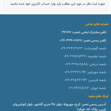
جهت ثبت نظر در مورد این مطلب باید وارد حساب کاربری خود شده باشید
شماره های تماس
تلفن مشترک تمامی شعب:
36177
تلفن رسمی نصیر:
026-34407828
شعبه گوهردشت:
026-34413723
شعبه عظیمیه:
026-32565447
شعبه درختی:
026-33506585
شعبه مهرشهر:
026-33421094
شعبه فردیس:
026-36543093
شعبه تهران:
021-44715183
لینک های مفید
آدرس رسمی نصیر: کرج، مهرویلا، بلوار 45 متری گلشهر، بلوار انوشیروان
غربی، پلاک 51، طبقه1