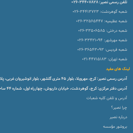
تلفن رسمی نصیر:
026-34407828
شعبه گوهردشت:
026-34413723
شعبه عظیمیه:
026-32565447
شعبه درختی:
026-33506585
شعبه مهرشهر:
026-33421094
شعبه فردیس:
026-36543093
شعبه تهران:
021-44715183
لینک های مفید
آدرس رسمی نصیر: کرج، مهرویلا، بلوار 45 متری گلشهر، بلوار انوشیروان غربی، پلاک 51، طبقه1
آدرس دفتر مرکزی: کرج، گوهردشت، خیابان داریوش، چهارراه اول، شماره ۴۴ ساختمان زبان نصیر
آدرس و تلفن کلیه شعبات
چرا نصیر؟
درباره نصیر
بروشور مؤسسه