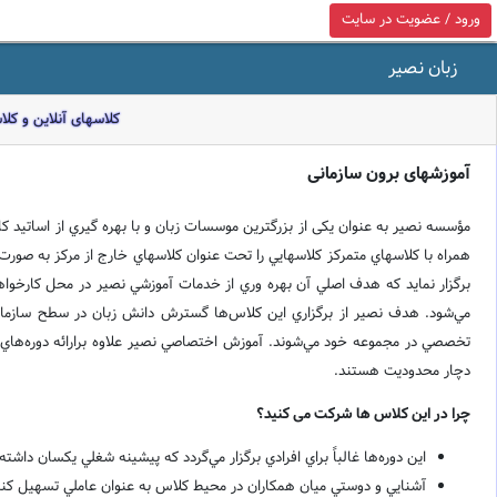
ورود / عضویت در سایت
زبان نصیر
کلاسهای آنلاین و کل
آموزشهای برون سازمانی
مؤسسه نصیر به عنوان یکی از بزرگترین موسسات زبان و با بهره گيري از اساتيد کار
همراه با کلاسهاي متمرکز کلاسهايي را تحت عنوان کلاسهاي خارج از مرکز به صورت ک
برگزار نمايد که هدف اصلي آن بهره وري از خدمات آموزشي نصیر در محل کارخواهد 
مي‌شود. هدف نصیر از برگزاري اين کلاس‌ها گسترش دانش زبان در سطح سازماني
تخصصي در مجموعه خود مي‌شوند. آموزش اختصاصي نصیر علاوه برارائه دوره‌هاي تخ
دچار محدوديت هستند.
چرا در اين کلاس ها شرکت می کنيد؟
اين دوره‌ها غالباً براي افرادي برگزار مي‌گردد که پيشينه شغلي يکسان داش
آشنايي و دوستي ميان همکاران در محيط کلاس به عنوان عاملي تسهيل کنن