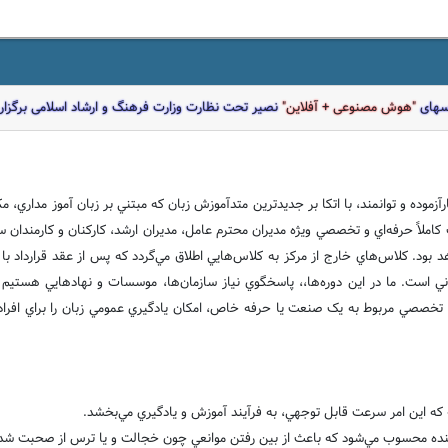
اسهای
"هوش مصنوعی + آفلاین"
نصیر تحت نظارت وزارت فرهنگ و ارشاد اسلامی برگزار 
آزموده و توانمند، با اتکا بر جديد‌ترين متدآموزش زبان که مبتني بر زبان آموز مداري
املاً حرفه‌اي و تخصصي ويژه مديران محترم عامل، مديران ارشد، کارکنان و کارمندان ساز
بود. کلاس‌هاي خارج از مرکز به کلاس‌هايي اطلاق مي‌گردد که پس از عقد قرارداد با
 است. ما در اين دوره‌ها،، پاسخگوي نياز سازمان‌ها، موسسات و نهادهايي هستيم 
صصي مربوط به يک صنعت يا حرفه خاص، امکان يادگيري عمومي زبان را براي افرادي فر
ته که اين امر سرعت قابل توجهي، به فرآيند آموزش و يادگيري مي‌بخشد.
ده محسوب مي‌شود که باعث از بين رفتن موانعي چون خجالت و يا ترس از صحبت شده و