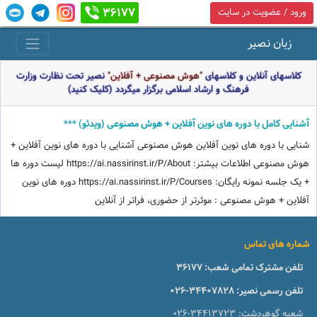
36177
ورود / عضویت در سایت
زبان نصیر
کلاسهای آنلاین و کلاسهای
"هوش مصنوعی + آفلاین"
نصیر تحت نظارت وزارت
فرهنگ و ارشاد اسلامی برگزار میگردد (کلیک کنید)
آشنایی کامل با دوره های نوین آفلاین + هوش مصنوعی (ویدئو) ***
شنایی با دوره های نوین آفلاین هوش مصنوعی آشنایی با دوره های نوین آفلاین +
هوش مصنوعی اطلاعات بیشتر: https://ai.nassirinst.ir/P/About لیست دوره ها
+ یک جلسه نمونه رایگان: https://ai.nassirinst.ir/P/Courses دوره های نوین
آفلاین + هوش مصنوعی : موثرتر از حضوری، فراتر از آنلاین
شماره های تماس
تلفن مشترک تمامی شعب:
36177
تلفن رسمی نصیر:
026-34407828
شعبه گوهردشت:
026-34413723