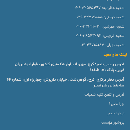
شعبه عظیمیه:
026-32565447
شعبه درختی:
026-33506585
شعبه مهرشهر:
026-33421094
شعبه فردیس:
026-36543093
شعبه تهران:
021-44715183
لینک های مفید
آدرس رسمی نصیر: کرج، مهرویلا، بلوار 45 متری گلشهر، بلوار انوشیروان
غربی، پلاک 51، طبقه1
آدرس دفتر مرکزی: کرج، گوهردشت، خیابان داریوش، چهارراه اول، شماره ۴۴
ساختمان زبان نصیر
آدرس و تلفن کلیه شعبات
چرا نصیر؟
درباره نصیر
بروشور مؤسسه