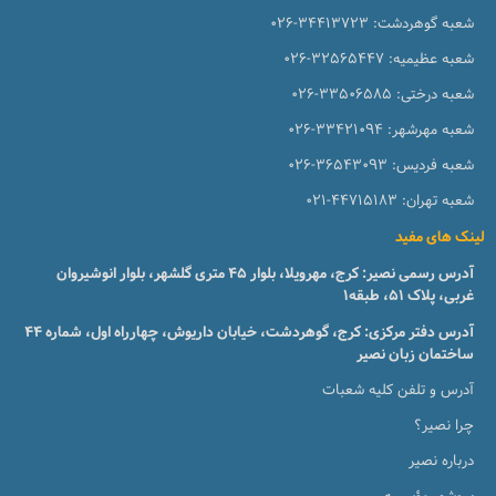
شعبه گوهردشت:
026-34413723
شعبه عظیمیه:
026-32565447
شعبه درختی:
026-33506585
شعبه مهرشهر:
026-33421094
شعبه فردیس:
026-36543093
شعبه تهران:
021-44715183
لینک های مفید
آدرس رسمی نصیر: کرج، مهرویلا، بلوار 45 متری گلشهر، بلوار انوشیروان
غربی، پلاک 51، طبقه1
آدرس دفتر مرکزی: کرج، گوهردشت، خیابان داریوش، چهارراه اول، شماره ۴۴
ساختمان زبان نصیر
آدرس و تلفن کلیه شعبات
چرا نصیر؟
درباره نصیر