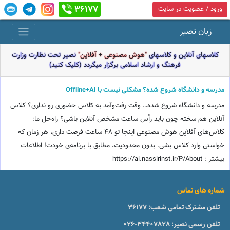
36177
ورود / عضویت در سایت
زبان نصیر
کلاسهای آنلاین و کلاسهای
"هوش مصنوعی + آفلاین"
نصیر تحت نظارت وزارت
فرهنگ و ارشاد اسلامی برگزار میگردد (کلیک کنید)
مدرسه و دانشگاه شروع شده؟ مشکلی نیست با Offline+AI
مدرسه و دانشگاه شروع شده… وقت رفت‌وآمد به کلاس حضوری رو نداری؟ کلاس
آنلاین هم سخته چون باید رأس ساعت مشخص آنلاین باشی؟ راه‌حل ما:
کلاس‌های آفلاین هوش مصنوعی اینجا تو 48 ساعت فرصت داری، هر زمان که
خواستی وارد کلاس بشی. بدون محدودیت، مطابق با برنامه‌ی خودت! اطلاعات
بیشتر : https://ai.nassirinst.ir/P/About
شماره های تماس
تلفن مشترک تمامی شعب:
36177
تلفن رسمی نصیر:
026-34407828