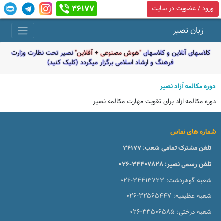
36177
ورود / عضویت در سایت
زبان نصیر
کلاسهای آنلاین و کلاسهای
"هوش مصنوعی + آفلاین"
نصیر تحت نظارت وزارت
فرهنگ و ارشاد اسلامی برگزار میگردد (کلیک کنید)
دوره مكالمه آزاد نصير
دوره مكالمه ازاد براى تقويت مهارت مكالمه نصير
شماره های تماس
تلفن مشترک تمامی شعب:
36177
تلفن رسمی نصیر:
026-34407828
شعبه گوهردشت:
026-34413723
شعبه عظیمیه:
026-32565447
شعبه درختی:
026-33506585