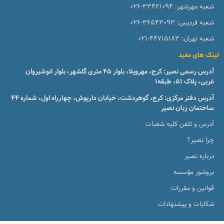
شعبه مهرشهر:
026-33421094
شعبه فردیس:
026-36543093
شعبه تهران:
021-44715183
لینک های مفید
آدرس رسمی نصیر: کرج، مهرویلا، بلوار 45 متری گلشهر، بلوار انوشیروان
غربی، پلاک 51، طبقه1
آدرس دفتر مرکزی: کرج، گوهردشت، خیابان داریوش، چهارراه اول، شماره ۴۴
ساختمان زبان نصیر
آدرس و تلفن کلیه شعبات
چرا نصیر؟
درباره نصیر
بروشور مؤسسه
قوانین و مقررات
شکایات و پیشنهادات