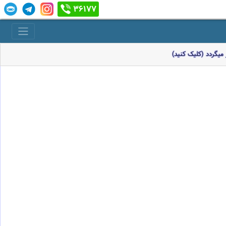
36177
میگردد (کلیک کنید)