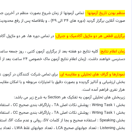
منظم بودن تاریخ آزمونها :
تمامی آزمونها از زمان شروع بصورت منظم در آخرین جمعه 
صورت آنلاین برگزار گردید (دوره های 34 الی 49) ، و بلافاصله پس از رفع محدودیت ها، از دوره 50 مجددا به حالت حضوری از سر گرفته شد. لذا متقاضیان میتوانند با خیال راحت، برنامه ریزی مناسبی جهت انتخاب زمان آزمون خود داشته باشند.
برگزاری قطعی هر دو ماژول آکادمیک و جنرال:
در تمامی دوره ها، هر دو ماژول آکا
زمان اعلام نتایج:
دسترسی خواهند داشت. (زمان اعلام نتایج آزمون ماک خصوصی 24 ساعت بعد از آزمون می باشد.)
نمودارها و گراف های تحلیلی و مقایسه ای:
بخش ارزشیابی و آنالیز گردیده و بصورت دقیق با امتیازات مربوطه و با امکان مقا
هزار نفری فراهم آمده است.
زیربخش های تحلیلی آزمون به تفکیک هر Section به شرح زیر می باشد:
بخش Wrting Task 1 : پوشش نکات اصلی TA ، پاراگراف بندی صحیح CC ، استفاده صحیح و بجا از کلمات LR،استفاده صحیح و بجای گرامر GRA
بخش Wrting Task 1 : پوشش نکات اصلی TA ، پاراگراف بندی صحیح CC ، استفاده صحیح و بجا از کلمات LR،استفاده صحیح و بجای گرامر
بخش Speaking : استفاده صحیح و بجا از کلمات SV، روانی و عدم مکث SF، استفاده صحیح از گرامر SG، لهجه و تلفظا صحیح SA
بخش Listening : تعداد جوابهای صحیح LCA ، تعداد جوابهای غلط LWA ، تعداد بدون پاسخ LNA