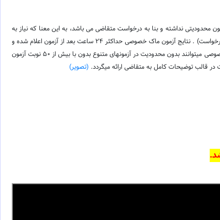
 محدودیتی نداشته و بنا به درخواست متقاضی می باشد، به این معنا که نیاز به
انتظار تا موعد آزمون بعدی نبوده و متقاضی میتواند هر زمان که مایل باشد در آزمون شرکت نماید و انتخاب زمان آزمون به دلخواه متقاضی می باشد (حتی یک روز بعد از درخواست) . نتایج آزمون ماک خصوصی حداکثر 24 ساعت بعد از آزمون اعلام شده و
نیاز به زمان انتظار دو هفته ای آزمون گروهی نمی باشد. ماژول Listening در آزمون خصوصی با استفاده از هدفون های با کیفیت پخش میگردد. شرکت کنندگان آزمون خصوصی میتوانند بدون محدودیت در آزمونهای متنوع بدون با بیش از 50 نوبت آزمون
(تصویر)