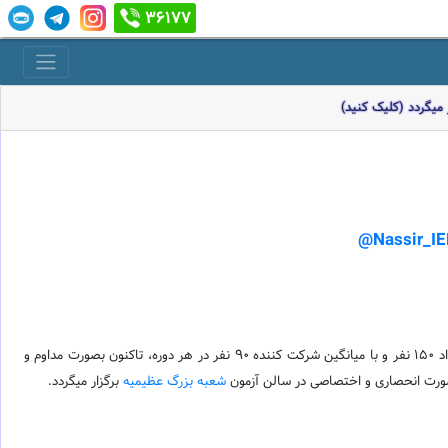
36177
میگردد (کلیک کنید)
طرح آزمون اختصاصی ماک نصیر از فروردین ماه سال 1396 آغاز گردید. اولین دوره این آزمون در خرداد سال 1396 با 33 نفر شرکت کننده برگزار گردید و با حداکثر تعداد 150 نفر و با میانگین شرکت کننده 90 نفر در هر دوره، تاکنون بصورت مداوم و
بصورت انحصاری و اختصاصی در سالن آزمون
شعبه بزرگ عظیمیه
برگزار میگردد.