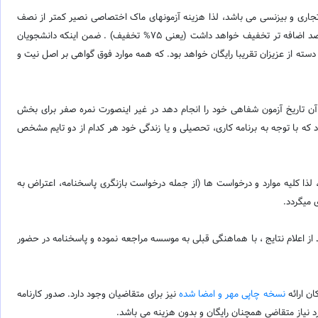
ت تجاری و بیزنسی می باشد، لذا هزینه آزمونهای ماک اختصاصی نصیر کمتر از نصف
سایر آزمونهای ماک تعیین گردیده است. مضافا بر اینکه، هزینه آزمون برای دانشجویان مجموعه زبان نصیر در تمامی شعب علاوه بر کاهش هزینه نصف فوق ، پنجاه درصد اضافه تر تخفیف خواهد داشت (یعنی 75% تخفیف) . ضمن اینکه دانشجویان
سته از عزیزان تقریبا رایگان خواهد بود. که همه موارد فوق گواهی بر اصل نیت و
 تاریخ آزمون شفاهی خود را انجام دهد در غیر اینصورت نمره صفر برای بخش
ود که با توجه به برنامه کاری، تحصیلی و یا زندگی خود هر کدام از دو تایم مشخص
، لذا کلیه موارد و درخواست ها (از جمله درخواست بازنگری پاسخنامه، اعتراض به
 میگردد.
ز اعلام نتایج ، با هماهنگی قبلی به موسسه مراجعه نموده و پاسخنامه در حضور
ن ارائه
نسخه چاپی مهر و امضا شده
نیز برای متقاضیان وجود دارد. صدور کارنامه
رد نیاز متقاضی همچنان رایگان و بدون هزینه می باشد.