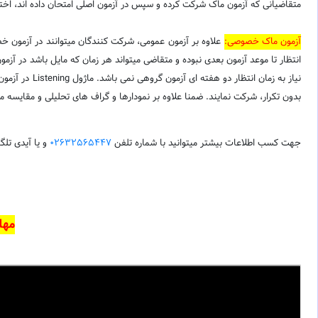
متقاضیانی که آزمون ماک شرکت کرده و سپس در آزمون اصلی امتحان داده اند، اختلا
آزمون ماک خصوصی:
علاوه بر آزمون عمومی، شرکت کنندگان میتوانند در آزمون خ
بدون تکرار، شرکت نمایند. ضمنا علاوه بر نمودارها و گراف های تحلیلی و مقایسه ماژول های Writing و Speaking تحلیل شده و ایرادات و اشتباهات و نقاط ضعف و قوت در قالب توضیحات کامل ب
جهت کسب اطلاعات بیشتر میتوانید با شماره تلفن
02632565447
و یا آیدی تلگ
مهلت ث