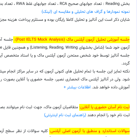
بخش Reading : تعداد جوابهای صحیح RCA ، تعداد جوابهای غلط RWA ، تعداد بدون پاسخ
نمونه نمودارها و گراف های تحلیلی و مقایسه ای (لینک)
شایان ذکر است این آنالیز و تحلیل کاملا رایگان بوده و مستلزم پرداخت هزینه مجزا 
جلسه آموزشی تحلیل آزمون آیلتس ماک (Post IELTS Mock Analysis):
جلسه آمو
آزمون خود شما (شامل بخشهای Listening, Reading, Writing) و همچنین فایل Voice صدای ضبط شده شما در بخش Speaking به شما ارائه شده و آنالیز گام به گام هر بخش، دقیقا بر روی برگه های خودتان همراه با شما انجام میشود .
گردد.
نکته تمایز این جلسه با تمام تحلیل های کنونی آزمون که در سایر مراکز انجام
شود. ولی در آنالیز آیلتس ماک انحصاری نصیر، جلسه حضوری یا آنلاین بصورت رو
آموزش داده خواهد شد.
اطلاعات بیشتر +
ثبت نام آسان حضوری یا آنلاین:
متقاضیان آزمون ماک، جهت ثبت نام میتوانند بص
ثبت نام خود را انجام دهند
(راهنمای ثبت نام اینترنتی)
سوالات استاندارد و منطبق با آزمون اصلی آیلتس: