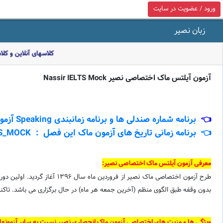
ورود / عضویت در سایت
زبان نصیر
کلاسهای آنلاین و کل
آزمون آیلتس ماک اختصاصی نصیر Nassir IELTS Mock
👈
برنامه شماره صندلی ها و برنامه زمانبندی Speaking آزمون آیلتس ماک این دوره در کانال تلگرام به آدرس : Nassir_IELTS_MOCK@
👈 برنامه زمانی تاریخ های آزمون ماک این فصل : Nassir_IETLS_MOCK@
معرفی آزمون آیلتس ماک اختصاصی نصیر:
بدون وقفه طبق الگوی منظم (آخرین جمعه هر ماه) در حال برگزاری می باشد. تاک
ویژگی ها و مزیت های اختصاصی آزمون ماک انحصاری نصیر نسبت به سایر آزمونها