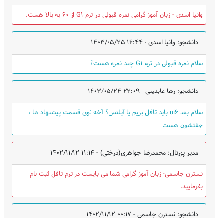
وانیا اسدی - زبان آموز گرامی نمره قبولی در ترم G1 از 60 به بالا هست.
دانشجو: وانیا اسدی -
1403/05/25 16:44
سلام نمره قبولی در ترم G1 چند نمره هست؟
دانشجو: رها عابدینی -
1403/05/24 22:09
سلام بعد ui6 باید تافل بریم یا آیلتس؟ آخه توی قسمت پیشنهاد ها ،
جفتشون هست
مدیر پورتال: محمدرضا جواهری(درختی) -
1402/11/12 11:14
نسترن جاسمی- زبان آموز گرامی شما می بایست در ترم تافل ثبت نام
بفرمایید.
دانشجو: نسترن جاسمی -
1402/11/12 00:17