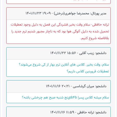
مدیر پورتال: محمدرضا جواهری(درختی) -
1401/11/23 19:09
ترانه حافظی- سلام وقت بخیر.فشردگی این فصل به دلیل وجود تعطیلات
تحمیل شده به دلیل آلوگی هوا بود که به ناچار مجبور شدیم ترم جدید را
بلافاصله شروع کنیم.
دانشجو: زینب آقایی -
1401/11/22 15:56
سلام، وقت بخیر. کلاس های آنلاین ترم بهار از کی شروع می‌شوند؟
تعطیلات فروردین کلاس داریم؟
دانشجو: میران گرشاسبی -
1401/11/16 20:21
سلام میشه کلاس پسرا pb4bپنج شنبه صبح هم چرخشی باشه؟
دانشجو: ترانه حافظی -
1401/11/16 11:59