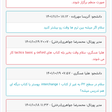
صورت منطم برگزار شوند.
دانشجو: آتریسا مهرزاده -
1401/11/10 18:12
سلام اگر میشه بین ترم ها وقت رو بیشتر کنید
مدیر پورتال: محمدرضا جواهری(درختی) -
1401/10/19 20:07
هلیا عسگری- سلام وقت بخیر.بله کتاب های oxford و tactics basic کار
می شوند.
دانشجو: هلیا عسگری -
1401/10/19 07:57
سلام در سطح P2 به غیر از کتاب interchange 1 ،پوستر یا کتاب دیگه ای
هم تدریس میشه؟
مدیر پورتال: محمدرضا جواهری(درختی) -
1401/10/18 11:33