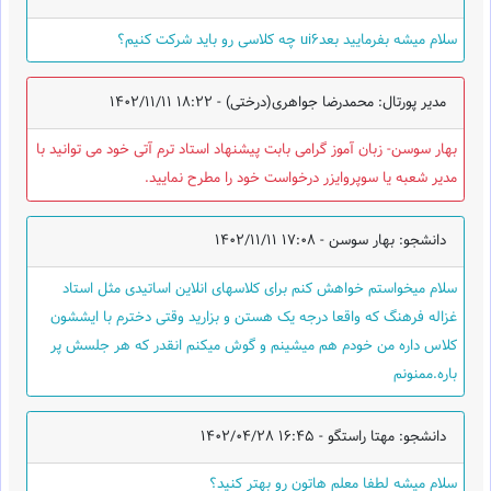
سلام میشه بفرمایید بعدui6 چه کلاسی رو باید شرکت کنیم؟
مدیر پورتال: محمدرضا جواهری(درختی) -
1402/11/11 18:22
بهار سوسن- زبان آموز گرامی بابت پیشنهاد استاد ترم آتی خود می توانید با
مدیر شعبه یا سوپروایزر درخواست خود را مطرح نمایید.
دانشجو: بهار سوسن -
1402/11/11 17:08
سلام میخواستم خواهش کنم برای کلاسهای انلاین اساتیدی مثل استاد
غزاله فرهنگ که واقعا درجه یک هستن و بزارید وقتی دخترم با ایششون
کلاس داره من خودم هم میشینم و گوش میکنم انقدر که هر جلسش پر
باره.ممنونم
دانشجو: مهتا راستگو -
1402/04/28 16:45
سلام میشه لطفا معلم هاتون رو بهتر کنید؟