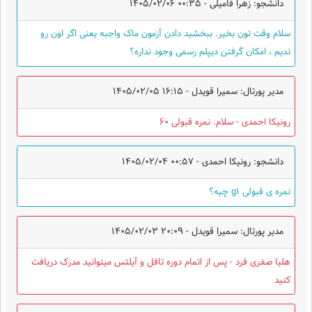
دانشجو: زهرا فامیلی -
1405/02/06 00:35
سلام وقت تون بخیر. ببخشید دادن آزمون ماک واجبه یعنی اگر اون رو
ندیم ، امکان گرفتن دیپلم رسمی وجود نداره؟
مدیر پورتال: سمیرا قویدل -
1405/02/05 16:15
رونیکا احمدی - سلام. نمره قبولی 60
دانشجو: رونیکا احمدی -
1405/02/04 00:57
نمره ی قبولی g1 چیه؟
مدیر پورتال: سمیرا قویدل -
1405/02/03 20:09
هلیا صفری فرد - پس از اتمام دوره تافل و آیلتس میتوانید مدرک دریافت
کنید