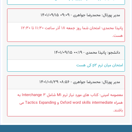
مدیر پورتال: محمدرضا جواهری -
1401/09/15 09:09
پانیذا محمدی- امتحان شما روز جمعه 18 آذر ساعت 11:30 تا 12:30
هست.
دانشجو: پانیذا محمدی -
1401/09/15 00:19
امتحان میان ترم p2 کی هست
مدیر پورتال: محمدرضا جواهری -
1401/08/29 08:56
معصومه امینی- کتاب های مورد نیاز ترم M1 شامل Interchange 3 به
همراه Oxford word skills intermediate و Tactics Expanding می
باشند.