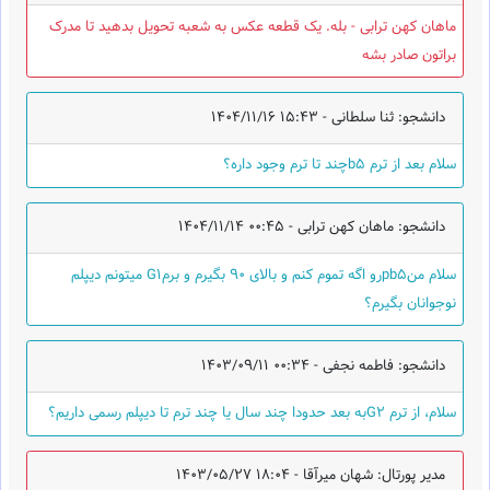
ماهان کهن ترابی - بله. یک قطعه عکس به شعبه تحویل بدهید تا مدرک
براتون صادر بشه
دانشجو: ثنا سلطانی -
1404/11/16 15:43
سلام بعد از ترم b5چند تا ترم وجود داره؟
دانشجو: ماهان کهن ترابی -
1404/11/14 00:45
سلام منpb5رو اگه تموم کنم و بالای ۹۰ بگیرم و برمG1 میتونم دیپلم
نوجوانان بگیرم؟
دانشجو: فاطمه نجفی -
1403/09/11 00:34
سلام، از ترم G2به بعد حدودا چند سال یا چند ترم تا دیپلم رسمی داریم؟
مدیر پورتال: شهان میرآقا -
1403/05/27 18:04