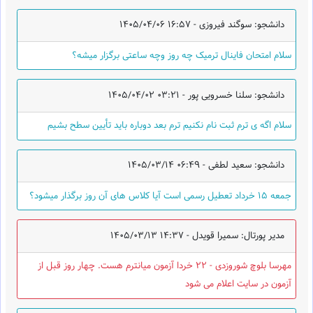
دانشجو: سوگند فیروزی -
1405/04/06 16:57
سلام امتحان فاینال ترمیک چه روز وچه ساعتی برگزار میشه؟
دانشجو: سلنا خسرویی پور -
1405/04/02 03:21
سلام اگه ی ترم ثبت نام نکنیم ترم بعد دوباره باید تأیین سطح بشیم
دانشجو: سعید لطفی -
1405/03/14 06:49
جمعه ۱۵ خرداد تعطیل رسمی است آیا کلاس های آن روز برگذار میشود؟
مدیر پورتال: سمیرا قویدل -
1405/03/13 14:37
مهرسا بلوچ شوروزدی - 22 خردا آزمون میانترم هست. چهار روز قبل از
آزمون در سایت اعلام می شود