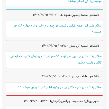
میفرمایید کی انجام میشه؟
دانشجو: محمد یاسین غنچه ها -
1402/01/05 21:13
سلام علت این همه افزایش قیمت تو چند ترم اخیر و ترم بهار ۵۸۰ چی
هست؟
دانشجو: سمیه آریامنش -
1402/01/05 10:38
سلام وقت بخیر چطوری می تونم کلاسمو ادیت و ویرایش کنم؟ و جابجایی
کلاس داشته باشم
دانشجو: فاطمه یزدان یار -
1402/01/01 12:03
سلام وقت بخیر ، چه کتابهایی در پکیج M ایلتس تدریس میشه ؟؟
مدیر پورتال: محمدرضا جواهری(درختی) -
1401/12/20 11:32