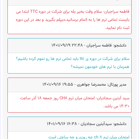
فاطمه سراجیان- سلام وقت بخیر.بله برای شرکت در دوره TTC ابتدا می
بایست تمامی ترم ها را به اتمام برسانید،دیپلم بگیرید و بعد در این دوره
ثبت نام نمایید.
دانشجو: فاطمه سراجیان -
1401/09/19 22:48
سلام برای شرکت در دوره ی ttc باید تمامی ترم ها رو تموم کرده باشیم؟
همزمان با ترم های خودمون نمیشه؟
مدیر پورتال: محمدرضا جواهری -
1401/09/16 19:55
سید آبتین سجادیان- امتحان میان ترم CH8 روز جمعه 18 آذر ساعت
14:30 می باشد.
دانشجو: سیدآبتین سجادیان -
1401/09/16 16:38
امتحان میان ترم ch 8 چه روزی و چه ساعتی است