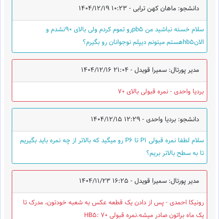
دانشجو: ماهان کهن ترابی -
1404/12/19 10:23
سلام خسته نباشید من pb5رو تموم کردم ولی بالای ۹۰نشدم و
الانhb5هستم میتونم دیپلم نوجوانان رو بگیرم؟
مدیر پورتال: سمیرا قویدل -
1404/12/16 21:04
بردیا واحدی - نمره قبولی بالای 70
دانشجو: بردیا واحدی -
1404/12/15 12:29
سلام‌ لطفا نمره قبولی P1 تا P6 رو میگید که بالاتر از چه نمره باید بگیریم
تا به سطح بالاتر بریم؟
مدیر پورتال: سمیرا قویدل -
1404/11/23 16:25
رونیکا احمدی - پس از دادن یک قطعه عکس به شعبه خودتون، مدرک تا
یک ماه براتون صادر میشه.نمره قبولی HB5: 70