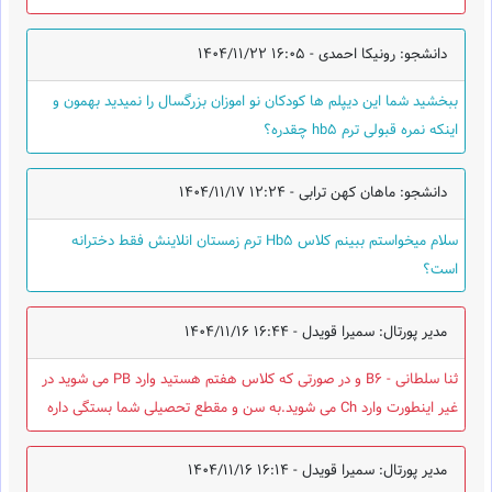
دانشجو: رونیکا احمدی -
1404/11/22 16:05
ببخشید شما این دیپلم ها کودکان نو اموزان بزرگسال را نمیدید بهمون و
اینکه نمره قبولی ترم hb5 چقدره؟
دانشجو: ماهان کهن ترابی -
1404/11/17 12:24
سلام میخواستم ببینم کلاس Hb5 ترم زمستان انلاینش فقط دخترانه
است؟
مدیر پورتال: سمیرا قویدل -
1404/11/16 16:44
ثنا سلطانی - B6 و در صورتی که کلاس هفتم هستید وارد PB می شوید در
غیر اینطورت وارد Ch می شوید.به سن و مقطع تحصیلی شما بستگی داره
مدیر پورتال: سمیرا قویدل -
1404/11/16 16:14