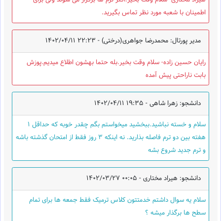
هیراد مختاری- سلام وقت بخیر.اکثر ترم ها برگزار می شوند ولی برای
اطمینان با شعبه مورد نظر تماس بگیرید.
مدیر پورتال: محمدرضا جواهری(درختی) -
1402/04/11 22:23
رایان حسین زاده- سلام وقت بخیر.بله حتما بهشون اطلاع میدیم.پوزش
بابت ناراحتی پیش آمده
دانشجو: زهرا شاهی -
1402/04/11 19:35
سلام و خسته نباشید.ببخشید میخواستم بگم چقدر خوبه که حداقل ۱
هفته بین دو ترم فاصله بذارید. نه اینکه ۳ روز فقط از امتحان گذشته باشه
و ترم جدید شروع بشه
دانشجو: هیراد مختاری -
1402/03/27 00:05
سلام یه سوال داشتم خدمتتون کلاس ترمیک فقط جمعه ها برای تمام
سطح ها برگذار میشه ؟