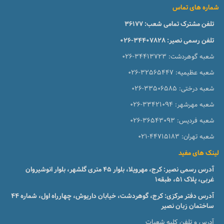
شماره های تماس
تلفن مشترک تمامی شعب:
36177
تلفن رسمی نصیر:
026-34407828
شعبه گوهردشت:
026-34413723
شعبه عظیمیه:
026-32565447
شعبه درختی:
026-33506585
شعبه مهرشهر:
026-33421094
شعبه فردیس:
026-36543093
شعبه تهران:
021-44715183
لینک های مفید
آدرس رسمی نصیر: کرج، مهرویلا، بلوار 45 متری گلشهر، بلوار انوشیروان
غربی، پلاک 51، طبقه1
آدرس دفتر مرکزی: کرج، گوهردشت، خیابان داریوش، چهارراه اول، شماره ۴۴
ساختمان زبان نصیر
آدرس و تلفن کلیه شعبات