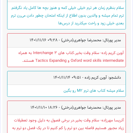
سلام بنظرم زمان هر ترم خیلی خیلی کمه و هنوز بچه ها کامل یاد نگرفتم
ترم تمام میشه و والدین بدون اطلاع از اینکه امتحان چطور دادن می‌رن ترم
بعدی خیلی زود و راحت میکذرید از درس‌ها
مدیر پورتال: محمدرضا جواهری(درختی) -
1401/11/16 09:28
آوین کریم زاده- سلام وقت بخیر.کتاب های Interchange 3 به همراه
Oxford word skills intermediate و Tactics Expanding هستند.
دانشجو: آوین کریم زاده -
1401/11/14 09:51
سلام میشه کتاب های ترم M2 رو بگین
مدیر پورتال: محمدرضا جواهری(درختی) -
1401/11/10 18:26
آتریسا مهرزاده- سلام وقت بخیر.در برخی فصول به دلیل وجود تعطیلات
زیاد مجبور هستیم فاصله بین دو ترم را کم کنیم تا در یک فصل دو ترم به