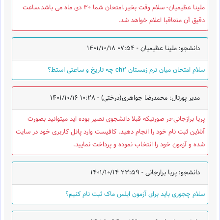
ملینا عظیمیان- سلام وقت بخیر.امتحان شما 30 دی ماه می باشد.ساعت
دقیق آن متعاقبا اعلام خواهد شد.
دانشجو: ملینا عظیمیان -
1401/10/18 07:54
سلام امتحان میان ترم زمستان ch2 چه تاریخ و ساعتی استظ؟
مدیر پورتال: محمدرضا جواهری(درختی) -
1401/10/16 10:28
پریا برازجانی-در صورتیکه قبلا دانشجوی نصیر بوده اید میتوانید بصورت
آنلاین ثبت نام خود را انجام دهید. کافیست وارد پانل کاربری خود در سایت
شده و آزمون خود را انتخاب نموده و پرداخت نمایید.
دانشجو: پریا برارجانی -
1401/10/14 23:59
سلام چجوری باید برای آزمون ایلس ماک ثبت نام کنیم؟