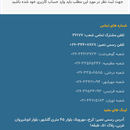
جهت ثبت نظر در مورد این مطلب باید وارد حساب کاربری خود شده باشید
شماره های تماس
تلفن مشترک تمامی شعب:
36177
تلفن رسمی نصیر:
026-34407828
شعبه گوهردشت:
026-34413723
شعبه عظیمیه:
026-32565447
شعبه درختی:
026-33506585
شعبه مهرشهر:
026-33421094
شعبه فردیس:
026-36543093
شعبه تهران:
021-44715183
لینک های مفید
آدرس رسمی نصیر: کرج، مهرویلا، بلوار 45 متری گلشهر، بلوار انوشیروان
غربی، پلاک 51، طبقه1