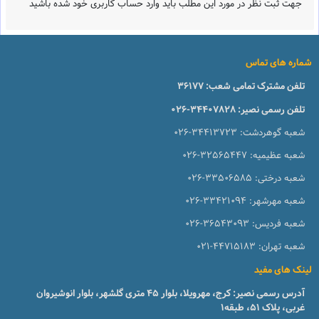
جهت ثبت نظر در مورد این مطلب باید وارد حساب کاربری خود شده باشید
شماره های تماس
تلفن مشترک تمامی شعب:
36177
تلفن رسمی نصیر:
026-34407828
شعبه گوهردشت:
026-34413723
شعبه عظیمیه:
026-32565447
شعبه درختی:
026-33506585
شعبه مهرشهر:
026-33421094
شعبه فردیس:
026-36543093
شعبه تهران:
021-44715183
لینک های مفید
آدرس رسمی نصیر: کرج، مهرویلا، بلوار 45 متری گلشهر، بلوار انوشیروان
غربی، پلاک 51، طبقه1