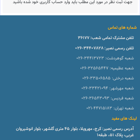
جهت ثبت نظر در مورد این مطلب باید وارد حساب کاربری خود شده باشید
شماره های تماس
تلفن مشترک تمامی شعب:
36177
تلفن رسمی نصیر:
026-34407828
شعبه گوهردشت:
026-34413723
شعبه عظیمیه:
026-32565447
شعبه درختی:
026-33506585
شعبه مهرشهر:
026-33421094
شعبه فردیس:
026-36543093
شعبه تهران:
021-44715183
لینک های مفید
آدرس رسمی نصیر: کرج، مهرویلا، بلوار 45 متری گلشهر، بلوار انوشیروان
غربی، پلاک 51، طبقه1