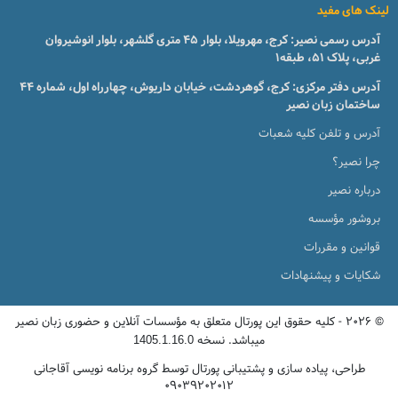
لینک های مفید
آدرس رسمی نصیر: کرج، مهرویلا، بلوار 45 متری گلشهر، بلوار انوشیروان
غربی، پلاک 51، طبقه1
آدرس دفتر مرکزی: کرج، گوهردشت، خیابان داریوش، چهارراه اول، شماره ۴۴
ساختمان زبان نصیر
آدرس و تلفن کلیه شعبات
چرا نصیر؟
درباره نصیر
بروشور مؤسسه
قوانین و مقررات
شکایات و پیشنهادات
© 2026 - کلیه حقوق این پورتال متعلق به مؤسسات آنلاین و حضوری زبان نصیر
میباشد. نسخه
1405.1.16.0
طراحی، پیاده سازی و پشتیبانی پورتال توسط گروه برنامه نویسی آقاجانی
09039202012