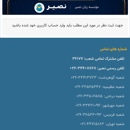
جهت ثبت نظر در مورد این مطلب باید وارد حساب کاربری خود شده باشید
شماره های تماس
تلفن مشترک تمامی شعب:
36177
تلفن رسمی نصیر:
026-34407828
شعبه گوهردشت:
026-34413723
شعبه عظیمیه:
026-32565447
شعبه درختی:
026-33506585
شعبه مهرشهر:
026-33421094
شعبه فردیس:
026-36543093
شعبه تهران:
021-44715183