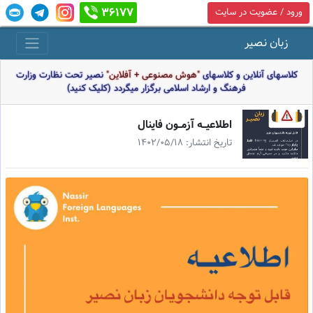
36177
ورود / عضویت در سایت
زبان نصیر
کلاسهای آنلاین و کلاسهای
"هوش مصنوعی + آفلاین"
نصیر تحت نظارت وزارت
فرهنگ و ارشاد اسلامی برگزار میگردد (کلیک کنید)
اطلاعيـه آزمـون فاينال
تاریخ انتشار: 1402/05/18