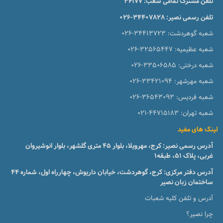
تلفن مشترک تمامی شعب:
36177
تلفن رسمی نصیر:
026-34407828
شعبه گوهردشت:
026-34413723
شعبه عظیمیه:
026-32565447
شعبه درختی:
026-33506585
شعبه مهرشهر:
026-33421094
شعبه فردیس:
026-36543093
شعبه تهران:
021-44715183
لینک های مفید
آدرس رسمی نصیر: کرج، مهرویلا، بلوار 45 متری گلشهر، بلوار انوشیروان
غربی، پلاک 51، طبقه1
آدرس دفتر مرکزی: کرج، گوهردشت، خیابان داریوش، چهارراه اول، شماره ۴۴
ساختمان زبان نصیر
آدرس و تلفن کلیه شعبات
چرا نصیر؟