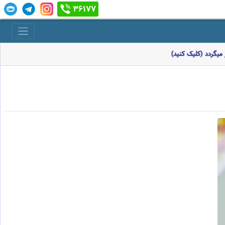
36177
میگردد (کلیک کنید)