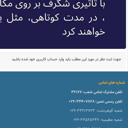
جهت ثبت نظر در مورد این مطلب باید وارد حساب کاربری خود شده باشید
شماره های تماس
تلفن مشترک تمامی شعب:
36177
تلفن رسمی نصیر:
026-34407828
شعبه گوهردشت:
026-34413723
شعبه عظیمیه:
026-32565447