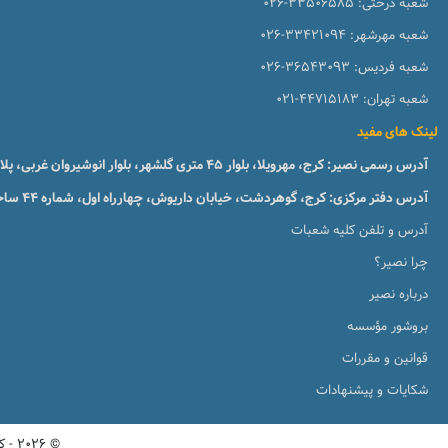
شعبه درختی:
026-33506585
شعبه مهرشهر:
026-33421094
شعبه فردیس:
026-36543093
شعبه تهران:
021-44715183
لینک های مفید
آدرس رسمی نصیر: کرج، مهرویلا، بلوار 45 متری گلشهر، بلوار انوشیروان غربی، پلاک 51، طبقه1
آدرس دفتر مرکزی: کرج، گوهردشت، خیابان داریوش، چهارراه اول، شماره ۴۴ ساختمان زبان نصیر
آدرس و تلفن کلیه شعبات
چرا نصیر؟
درباره نصیر
بروشور مؤسسه
قوانین و مقررات
شکایات و پیشنهادات
© 2026 - کلیه حقوق این پورتال متعلق به مؤسسات آنلاین و حضوری زبان نصیر میباشد. نسخه