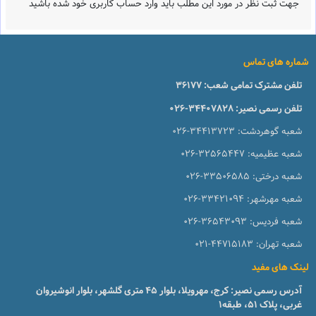
جهت ثبت نظر در مورد این مطلب باید وارد حساب کاربری خود شده باشید
شماره های تماس
تلفن مشترک تمامی شعب:
36177
تلفن رسمی نصیر:
026-34407828
شعبه گوهردشت:
026-34413723
شعبه عظیمیه:
026-32565447
شعبه درختی:
026-33506585
شعبه مهرشهر:
026-33421094
شعبه فردیس:
026-36543093
شعبه تهران:
021-44715183
لینک های مفید
آدرس رسمی نصیر: کرج، مهرویلا، بلوار 45 متری گلشهر، بلوار انوشیروان
غربی، پلاک 51، طبقه1