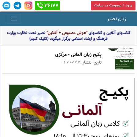
36177
ورود / عضویت در سایت
زبان نصیر
کلاسهای آنلاین و کلاسهای
"هوش مصنوعی + آفلاین"
نصیر تحت نظارت وزارت
فرهنگ و ارشاد اسلامی برگزار میگردد (کلیک کنید)
پكيج زبان آلمانى - مركزى
تاریخ انتشار: 1401/01/17