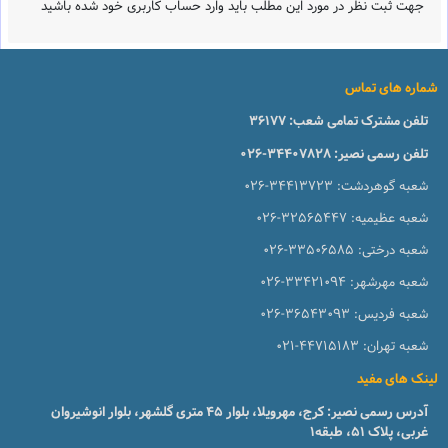
جهت ثبت نظر در مورد این مطلب باید وارد حساب کاربری خود شده باشید
شماره های تماس
تلفن مشترک تمامی شعب:
36177
تلفن رسمی نصیر:
026-34407828
شعبه گوهردشت:
026-34413723
شعبه عظیمیه:
026-32565447
شعبه درختی:
026-33506585
شعبه مهرشهر:
026-33421094
شعبه فردیس:
026-36543093
شعبه تهران:
021-44715183
لینک های مفید
آدرس رسمی نصیر: کرج، مهرویلا، بلوار 45 متری گلشهر، بلوار انوشیروان
غربی، پلاک 51، طبقه1