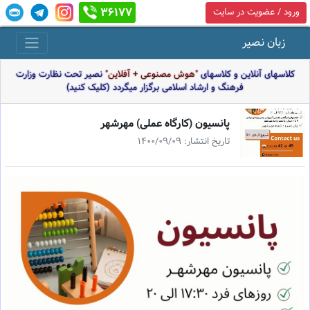
36177
ورود / عضویت در سایت
زبان نصیر
کلاسهای آنلاین و کلاسهای
"هوش مصنوعی + آفلاین"
نصیر تحت نظارت وزارت
فرهنگ و ارشاد اسلامی برگزار میگردد (کلیک کنید)
پانسيون (كارگاه عملى) مهرشهر
تاریخ انتشار: 1400/09/09