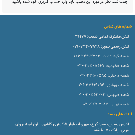
جهت ثبت نظر در مورد این مطلب باید وارد حساب کاربری خود شده باشید
شماره های تماس
تلفن مشترک تمامی شعب:
36177
تلفن رسمی نصیر:
026-34407828
شعبه گوهردشت:
026-34413723
شعبه عظیمیه:
026-32565447
شعبه درختی:
026-33506585
شعبه مهرشهر:
026-33421094
شعبه فردیس:
026-36543093
شعبه تهران:
021-44715183
لینک های مفید
آدرس رسمی نصیر: کرج، مهرویلا، بلوار 45 متری گلشهر، بلوار انوشیروان
غربی، پلاک 51، طبقه1