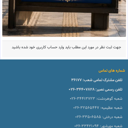
جهت ثبت نظر در مورد این مطلب باید وارد حساب کاربری خود شده باشید
شماره های تماس
تلفن مشترک تمامی شعب:
36177
تلفن رسمی نصیر:
026-34407828
شعبه گوهردشت:
026-34413723
شعبه عظیمیه:
026-32565447
شعبه درختی:
026-33506585
شعبه مهرشهر:
026-33421094