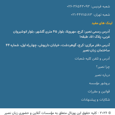
شعبه فردیس:
026-36543093
شعبه تهران:
021-44715183
لینک های مفید
آدرس رسمی نصیر: کرج، مهرویلا، بلوار 45 متری گلشهر، بلوار انوشیروان
غربی، پلاک 51، طبقه1
آدرس دفتر مرکزی: کرج، گوهردشت، خیابان داریوش، چهارراه اول، شماره ۴۴
ساختمان زبان نصیر
آدرس و تلفن کلیه شعبات
چرا نصیر؟
درباره نصیر
بروشور مؤسسه
قوانین و مقررات
شکایات و پیشنهادات
© 2026 - کلیه حقوق این پورتال متعلق به مؤسسات آنلاین و حضوری زبان نصیر