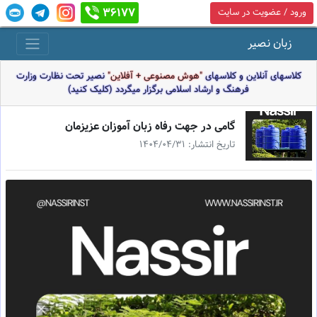
36177
ورود / عضویت در سایت
زبان نصیر
کلاسهای آنلاین و کلاسهای
"هوش مصنوعی + آفلاین"
نصیر تحت نظارت وزارت
فرهنگ و ارشاد اسلامی برگزار میگردد (کلیک کنید)
گامی در جهت رفاه زبان آموزان عزیزمان
تاریخ انتشار: 1404/04/31