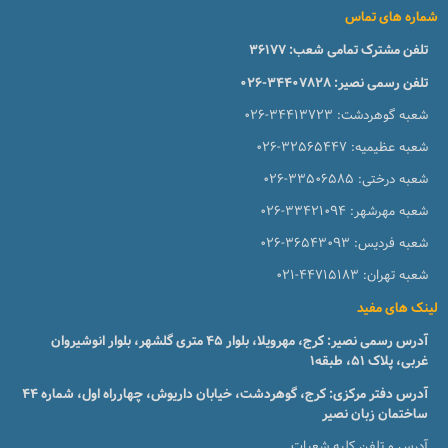
شماره های تماس
تلفن مشترک تمامی شعب:
36177
تلفن رسمی نصیر:
026-34407828
شعبه گوهردشت:
026-34413723
شعبه عظیمیه:
026-32565447
شعبه درختی:
026-33506585
شعبه مهرشهر:
026-33421094
شعبه فردیس:
026-36543093
شعبه تهران:
021-44715183
لینک های مفید
آدرس رسمی نصیر: کرج، مهرویلا، بلوار 45 متری گلشهر، بلوار انوشیروان
غربی، پلاک 51، طبقه1
آدرس دفتر مرکزی: کرج، گوهردشت، خیابان داریوش، چهارراه اول، شماره ۴۴
ساختمان زبان نصیر
آدرس و تلفن کلیه شعبات