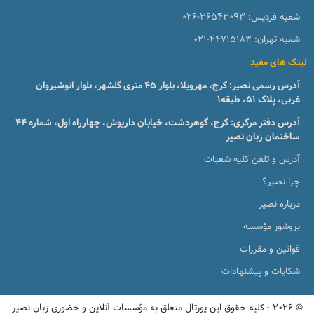
شعبه فردیس:
026-36543093
شعبه تهران:
021-44715183
لینک های مفید
آدرس رسمی نصیر: کرج، مهرویلا، بلوار 45 متری گلشهر، بلوار انوشیروان
غربی، پلاک 51، طبقه1
آدرس دفتر مرکزی: کرج، گوهردشت، خیابان داریوش، چهارراه اول، شماره ۴۴
ساختمان زبان نصیر
آدرس و تلفن کلیه شعبات
چرا نصیر؟
درباره نصیر
بروشور مؤسسه
قوانین و مقررات
شکایات و پیشنهادات
© 2026 - کلیه حقوق این پورتال متعلق به مؤسسات آنلاین و حضوری زبان نصیر