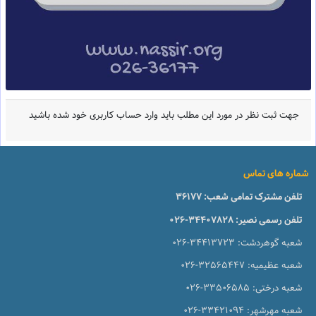
جهت ثبت نظر در مورد این مطلب باید وارد حساب کاربری خود شده باشید
شماره های تماس
تلفن مشترک تمامی شعب:
36177
تلفن رسمی نصیر:
026-34407828
شعبه گوهردشت:
026-34413723
شعبه عظیمیه:
026-32565447
شعبه درختی:
026-33506585
شعبه مهرشهر:
026-33421094