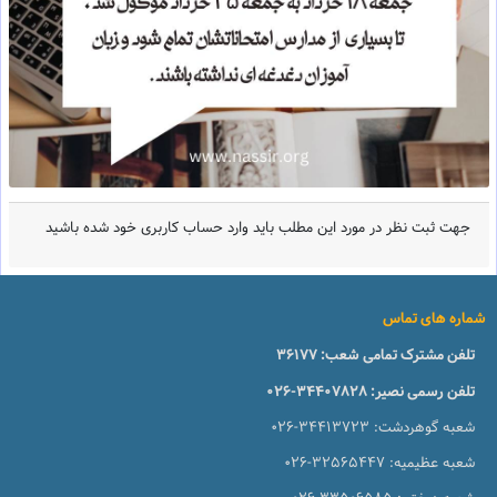
جهت ثبت نظر در مورد این مطلب باید وارد حساب کاربری خود شده باشید
شماره های تماس
تلفن مشترک تمامی شعب:
36177
تلفن رسمی نصیر:
026-34407828
شعبه گوهردشت:
026-34413723
شعبه عظیمیه:
026-32565447