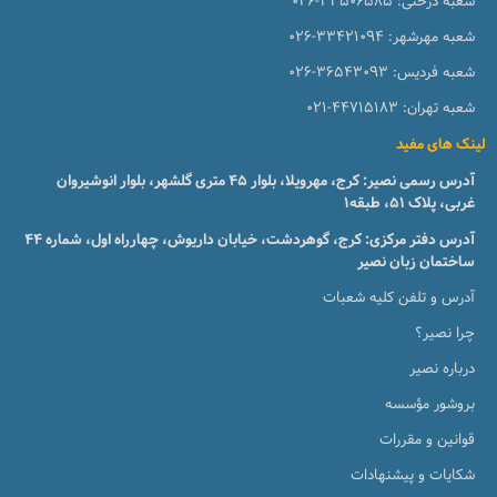
شعبه درختی:
026-33506585
شعبه مهرشهر:
026-33421094
شعبه فردیس:
026-36543093
شعبه تهران:
021-44715183
لینک های مفید
آدرس رسمی نصیر: کرج، مهرویلا، بلوار 45 متری گلشهر، بلوار انوشیروان
غربی، پلاک 51، طبقه1
آدرس دفتر مرکزی: کرج، گوهردشت، خیابان داریوش، چهارراه اول، شماره ۴۴
ساختمان زبان نصیر
آدرس و تلفن کلیه شعبات
چرا نصیر؟
درباره نصیر
بروشور مؤسسه
قوانین و مقررات
شکایات و پیشنهادات