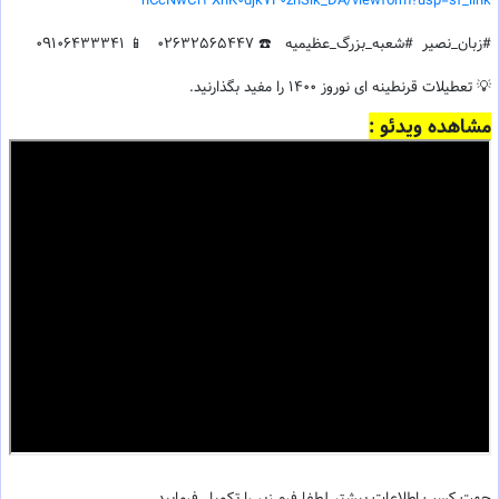
nCcNwC13XhK0djk7F0znSlk_DA/viewform?usp=sf_link
#زبان_نصیر #شعبه_بزرگ_عظیمیه ☎️ 02632565447
📱 09106433341
💡 تعطیلات قرنطینه ای نوروز 1400 را مفید بگذارنید.
مشاهده ویدئو :