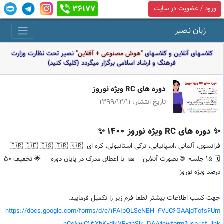
36177
ورود / عضویت در سایت
زبان نصیر
کلاسهای آنلاین و کلاسهای
"هوش مصنوعی + آفلاین"
نصیر تحت نظارت وزارت
فرهنگ و ارشاد اسلامی برگزار میگردد (کلیک کنید)
دوره های RC ویژه نوروز
تاریخ انتشار: 1399/12/11
✨ دوره های RC ویژه نوروز 1400 ✨
فرانسوی، آلمانی ،اسپانیایی، ترکی استانبولی، کره ای 🇫🇷 🇩🇪 🇪🇸 🇹🇷 🇰🇷
🗓 15 جلسه 🌐 بصورت آنلاین 🎫 با اعطای مدرک در پایان دوره 🌟 تخفیف 50
درصد ویژه نوروز
جهت کسب اطلاعات بیشتر لطفا فرم زیر را تکمیل فرمایید.
https://docs.google.com/forms/d/e/1FAIpQLSeNBH_4VJC6GAAjdTofs6Um