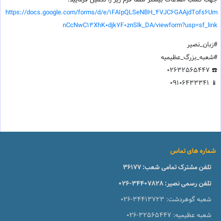
جهت کسب اطلاعات بیشتر لطفا فرم زیر را تکمیل فرمایید.
https://docs.google.com/forms/d/e/1FAIpQLSeNBH_4VJC6GAAjdTofs6Um
nCcNwC13XhK0djk7F0znSlk_DA/viewform?usp=sf_link
#زبان_نصیر
#شعبه_بزرگ_عظیمیه
☎️ 02632565447
📱 09106433341
شماره های تماس
تلفن مشترک تمامی شعب:
36177
تلفن رسمی نصیر:
026-34407828
شعبه گوهردشت:
026-34413723
شعبه عظیمیه:
026-32565447