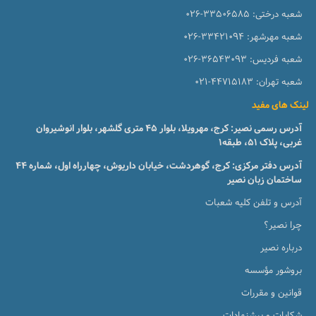
شعبه درختی:
026-33506585
شعبه مهرشهر:
026-33421094
شعبه فردیس:
026-36543093
شعبه تهران:
021-44715183
لینک های مفید
آدرس رسمی نصیر: کرج، مهرویلا، بلوار 45 متری گلشهر، بلوار انوشیروان
غربی، پلاک 51، طبقه1
آدرس دفتر مرکزی: کرج، گوهردشت، خیابان داریوش، چهارراه اول، شماره ۴۴
ساختمان زبان نصیر
آدرس و تلفن کلیه شعبات
چرا نصیر؟
درباره نصیر
بروشور مؤسسه
قوانین و مقررات
شکایات و پیشنهادات