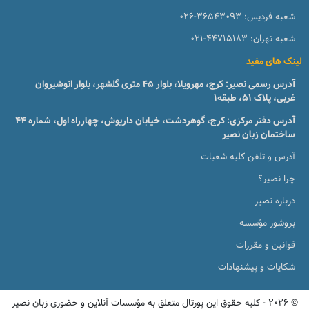
شعبه فردیس:
026-36543093
شعبه تهران:
021-44715183
لینک های مفید
آدرس رسمی نصیر: کرج، مهرویلا، بلوار 45 متری گلشهر، بلوار انوشیروان
غربی، پلاک 51، طبقه1
آدرس دفتر مرکزی: کرج، گوهردشت، خیابان داریوش، چهارراه اول، شماره ۴۴
ساختمان زبان نصیر
آدرس و تلفن کلیه شعبات
چرا نصیر؟
درباره نصیر
بروشور مؤسسه
قوانین و مقررات
شکایات و پیشنهادات
© 2026 - کلیه حقوق این پورتال متعلق به مؤسسات آنلاین و حضوری زبان نصیر