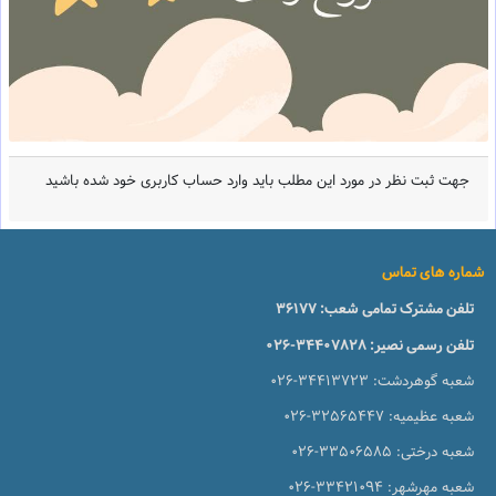
جهت ثبت نظر در مورد این مطلب باید وارد حساب کاربری خود شده باشید
شماره های تماس
تلفن مشترک تمامی شعب:
36177
تلفن رسمی نصیر:
026-34407828
شعبه گوهردشت:
026-34413723
شعبه عظیمیه:
026-32565447
شعبه درختی:
026-33506585
شعبه مهرشهر:
026-33421094