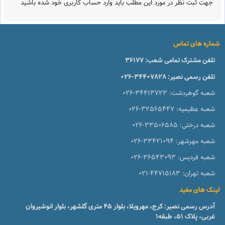
جهت ثبت نظر در مورد این مطلب باید وارد حساب کاربری خود شده باشید
شماره های تماس
تلفن مشترک تمامی شعب:
36177
تلفن رسمی نصیر:
026-34407828
شعبه گوهردشت:
026-34413723
شعبه عظیمیه:
026-32565447
شعبه درختی:
026-33506585
شعبه مهرشهر:
026-33421094
شعبه فردیس:
026-36543093
شعبه تهران:
021-44715183
لینک های مفید
آدرس رسمی نصیر: کرج، مهرویلا، بلوار 45 متری گلشهر، بلوار انوشیروان
غربی، پلاک 51، طبقه1