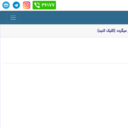
36177
میگردد (کلیک کنید)