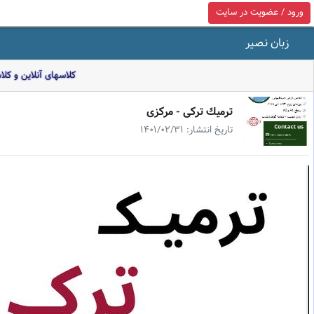
ورود / عضویت در سایت
زبان نصیر
کلاسهای آنلاین و کل
ترميك تركى - مركزى
تاریخ انتشار: 1401/02/31