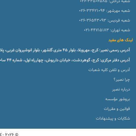
شعبه درختی:
026-33506585
شعبه مهرشهر:
026-33421094
شعبه فردیس:
026-36543093
شعبه تهران:
021-44715183
لینک های مفید
آدرس رسمی نصیر: کرج، مهرویلا، بلوار 45 متری گلشهر، بلوار انوشیروان غربی، پلاک 51، طبقه1
آدرس دفتر مرکزی: کرج، گوهردشت، خیابان داریوش، چهارراه اول، شماره ۴۴ ساختمان زبان نصیر
آدرس و تلفن کلیه شعبات
چرا نصیر؟
درباره نصیر
بروشور مؤسسه
قوانین و مقررات
شکایات و پیشنهادات
© 2026 - کلیه حقوق این پورتال متعلق به مؤسسات آنلاین و حضوری زبان نصیر میباشد. نسخه