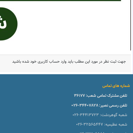
جهت ثبت نظر در مورد این مطلب باید وارد حساب کاربری خود شده باشید
شماره های تماس
تلفن مشترک تمامی شعب:
36177
تلفن رسمی نصیر:
026-34407828
شعبه گوهردشت:
026-34413723
شعبه عظیمیه:
026-32565447