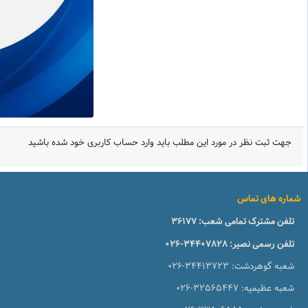
جهت ثبت نظر در مورد این مطلب باید وارد حساب کاربری خود شده باشید
شماره های تماس
تلفن مشترک تمامی شعب:
36177
تلفن رسمی نصیر:
026-34407828
شعبه گوهردشت:
026-34413723
شعبه عظیمیه:
026-32565447