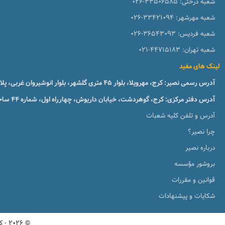
شعبه درختی:
026-33506585
شعبه مهرشهر:
026-33421094
شعبه فردیس:
026-36543093
شعبه تهران:
021-44715183
لینک های مفید
آدرس رسمی نصیر: کرج، مهرویلا، بلوار 45 متری گلشهر، بلوار انوشیروان غربی، پلاک 51، طبقه1
آدرس دفتر مرکزی: کرج، گوهردشت، خیابان داریوش، چهارراه اول، شماره ۴۴ ساختمان زبان نصیر
آدرس و تلفن کلیه شعبات
چرا نصیر؟
درباره نصیر
بروشور مؤسسه
قوانین و مقررات
شکایات و پیشنهادات
© 2026 - کلیه حقوق این پورتال متعلق به مؤسسات آنلاین و حضوری زبان نصیر میباشد. نسخه