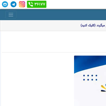
36177
میگردد (کلیک کنید)