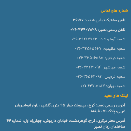
شماره های تماس
تلفن مشترک تمامی شعب:
36177
تلفن رسمی نصیر:
026-34407828
شعبه گوهردشت:
026-34413723
شعبه عظیمیه:
026-32565447
شعبه درختی:
026-33506585
شعبه مهرشهر:
026-33421094
شعبه فردیس:
026-36543093
شعبه تهران:
021-44715183
لینک های مفید
آدرس رسمی نصیر: کرج، مهرویلا، بلوار 45 متری گلشهر، بلوار انوشیروان
غربی، پلاک 51، طبقه1
آدرس دفتر مرکزی: کرج، گوهردشت، خیابان داریوش، چهارراه اول، شماره ۴۴
ساختمان زبان نصیر