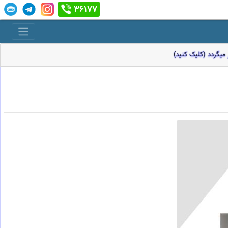
36177
میگردد (کلیک کنید)