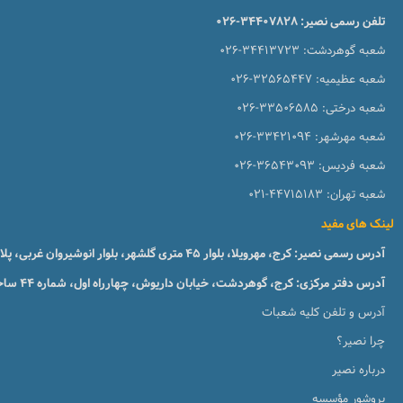
تلفن رسمی نصیر:
026-34407828
شعبه گوهردشت:
026-34413723
شعبه عظیمیه:
026-32565447
شعبه درختی:
026-33506585
شعبه مهرشهر:
026-33421094
شعبه فردیس:
026-36543093
شعبه تهران:
021-44715183
لینک های مفید
آدرس رسمی نصیر: کرج، مهرویلا، بلوار 45 متری گلشهر، بلوار انوشیروان غربی، پلاک 51، طبقه1
آدرس دفتر مرکزی: کرج، گوهردشت، خیابان داریوش، چهارراه اول، شماره ۴۴ ساختمان زبان نصیر
آدرس و تلفن کلیه شعبات
چرا نصیر؟
درباره نصیر
بروشور مؤسسه