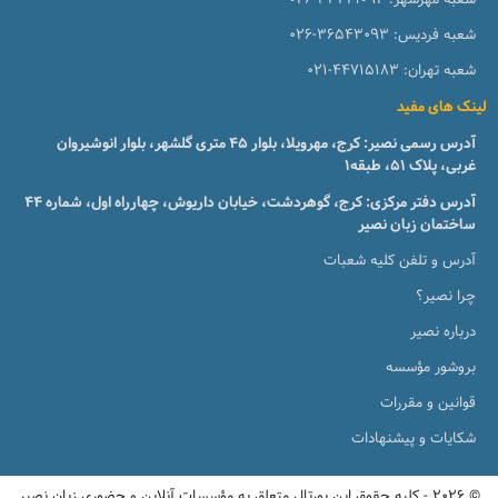
شعبه فردیس:
026-36543093
شعبه تهران:
021-44715183
لینک های مفید
آدرس رسمی نصیر: کرج، مهرویلا، بلوار 45 متری گلشهر، بلوار انوشیروان
غربی، پلاک 51، طبقه1
آدرس دفتر مرکزی: کرج، گوهردشت، خیابان داریوش، چهارراه اول، شماره ۴۴
ساختمان زبان نصیر
آدرس و تلفن کلیه شعبات
چرا نصیر؟
درباره نصیر
بروشور مؤسسه
قوانین و مقررات
شکایات و پیشنهادات
© 2026 - کلیه حقوق این پورتال متعلق به مؤسسات آنلاین و حضوری زبان نصیر