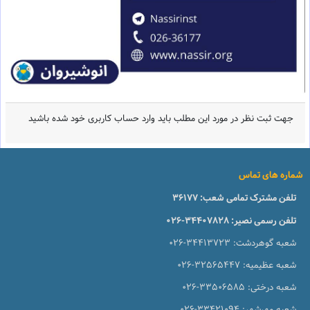
جهت ثبت نظر در مورد این مطلب باید وارد حساب کاربری خود شده باشید
شماره های تماس
تلفن مشترک تمامی شعب:
36177
تلفن رسمی نصیر:
026-34407828
شعبه گوهردشت:
026-34413723
شعبه عظیمیه:
026-32565447
شعبه درختی:
026-33506585
شعبه مهرشهر:
026-33421094