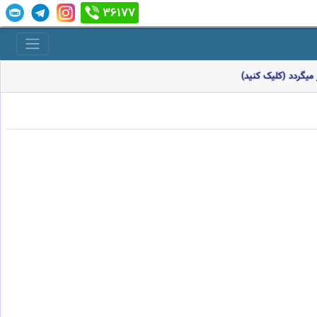
36177
میگردد (کلیک کنید)