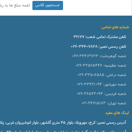
(همه مبلغ ها به ریا
شماره های تماس
تلفن مشترک تمامی شعب:
36177
تلفن رسمی نصیر:
026-34407828
شعبه گوهردشت:
026-34413723
شعبه عظیمیه:
026-32565447
شعبه درختی:
026-33506585
شعبه مهرشهر:
026-33421094
شعبه فردیس:
026-36543093
شعبه تهران:
021-44715183
لینک های مفید
آدرس رسمی نصیر: کرج، مهرویلا، بلوار 45 متری گلشهر، بلوار انوشیروان غربی، پلاک 51، طبقه1