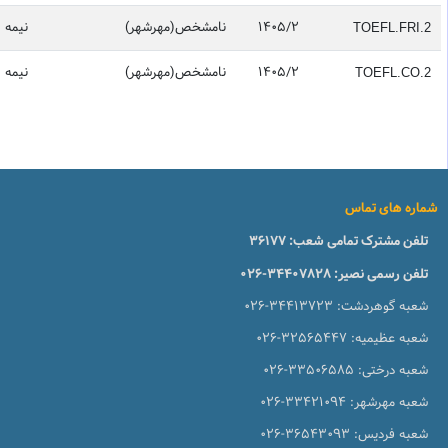
1405/2
نامشخص(مهرشهر)
نیمه 2
TOEFL.FRI.2
1405/2
نامشخص(مهرشهر)
نیمه 2
TOEFL.CO.2
شماره های تماس
تلفن مشترک تمامی شعب:
36177
تلفن رسمی نصیر:
026-34407828
شعبه گوهردشت:
026-34413723
شعبه عظیمیه:
026-32565447
شعبه درختی:
026-33506585
شعبه مهرشهر:
026-33421094
شعبه فردیس:
026-36543093