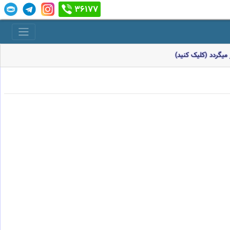
36177
میگردد (کلیک کنید)